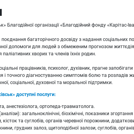
я
к» Благодійної організації «Благодійний фонду «Карітас-І
 поєднання багаторічного досвіду з надання соціальних по
ивної допомоги для людей з обмеженим прогнозом життєдія
паліативних хворих та членів їхніх родин.
соціальні працівників, психолог, духівник, прагне запобіг
і точного діагностуванню симптомів болю та розладів жит
ної, соціальної, духовної та моральної підтримки.
івськ» доступні послуги:
ста, анестезіолога, ортопеда-травматолога.
алізи): загальноклінічні, біохімічні, показники згортання 
 кісток та суглобів, органів черевної порожнини, додаткови
ини, грудних залоз, щитоподібної залози, суглобів, органі