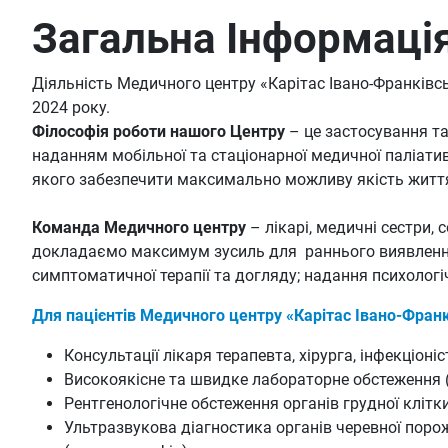
Загальна Інформаці
Діяльність Медичного центру «Карітас Івано-Франківсь
2024 року.
Філософія роботи нашого Центру
– це застосування та
наданням мобільної та стаціонарної медичної паліат
якого забезпечити максимально можливу якість життя 
Команда Медичного центру
– лікарі, медичні сестри, 
докладаємо максимум зусиль для раннього виявлення 
симптоматичної терапії та догляду; надання психологіч
Для пацієнтів Медичного центру «Карітас Івано-Франк
Консультації лікаря терапевта, хірурга, інфекціоні
Високоякісне та швидке лабораторне обстеження (ан
Рентгенологічне обстеження органів грудної клітки,
Ультразвукова діагностика органів черевної порожн