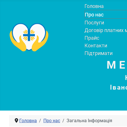
Головна
Про нас
Послуги
Договір платних 
Прайс
Контакти
Підтримати
М
Іван
Головна
Про нас
Загальна Інформація