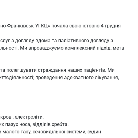
вано-Франківськ УГКЦ» почала свою історію 4 грудня
слуг з догляду вдома та паліативного догляду з
льності. Ми впроваджуємо комплексний підхід, мета
ати та полегшувати страждання наших пацієнтів. Ми
тєдіяльності; проведення адекватного лікування,
крові, електроліти.
х пазух носа, відділів хребта.
в малого тазу, сечовидільної системи, судин